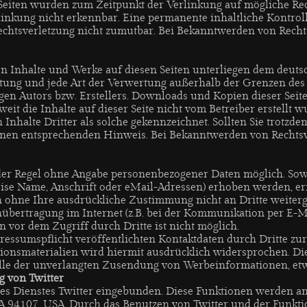
n Seiten wurden zum Zeitpunkt der Verlinkung auf mögliche Re
nkung nicht erkennbar. Eine permanente inhaltliche Kontrolle
echtsverletzung nicht zumutbar. Bei Bekanntwerden von Recht
lten Inhalte und Werke auf diesen Seiten unterliegen dem deut
eitung und jede Art der Verwertung außerhalb der Grenzen de
en Autors bzw. Erstellers. Downloads und Kopien dieser Seite 
eit die Inhalte auf dieser Seite nicht vom Betreiber erstellt
 Inhalte Dritter als solche gekennzeichnet. Sollten Sie trotzd
nen entsprechenden Hinweis. Bei Bekanntwerden von Rechtsv
 der Regel ohne Angabe personenbezogener Daten möglich. Sow
se Name, Anschrift oder eMail-Adressen) erhoben werden, erfol
en ohne Ihre ausdrückliche Zustimmung nicht an Dritte weiter
nübertragung im Internet (z.B. bei der Kommunikation per E-M
n vor dem Zugriff durch Dritte ist nicht möglich.
ssumspflicht veröffentlichten Kontaktdaten durch Dritte zu
nsmaterialien wird hiermit ausdrücklich widersprochen. Die 
Falle der unverlangten Zusendung von Werbeinformationen, et
g von Twitter
es Dienstes Twitter eingebunden. Diese Funktionen werden ang
, CA 94107, USA. Durch das Benutzen von Twitter und der Funkt