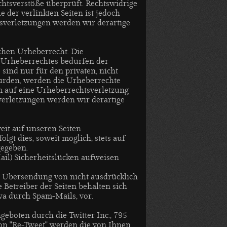
chtsverstöße überprüft. Rechtswidrige
 der verlinkten Seiten ist jedoch
sverletzungen werden wir derartige
schen Urheberrecht. Die
s Urheberrechtes bedürfen der
sind nur für den privaten, nicht
 wurden, werden die Urheberrechte
em auf eine Urheberrechtsverletzung
erletzungen werden wir derartige
eit auf unseren Seiten
gt dies, soweit möglich, stets auf
gegeben.
ail) Sicherheitslücken aufweisen
r Übersendung von nicht ausdrücklich
Betreiber der Seiten behalten sich
wa durch Spam-Mails, vor.
eboten durch die Twitter Inc., 795
ion "Re-Tweet" werden die von Ihnen