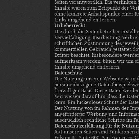
Seiten verantwortlich. Die verlinkte
Inhalte waren zum Zeitpunkt der Verli
ohne konkrete Anhaltspunkte einer R
Links umgehend entfernen.
Urheberrecht
Die durch die Seitenbetreiber erstel
Vervielfältigung, Bearbeitung, Verbr
schriftlichen Zustimmung des jeweilig
kommerziellen Gebrauch gestattet. Sow
Dritter beachtet. Insbesondere werden
aufmerksam werden, bitten wir um ei
Inhalte umgehend entfernen.
Datenschutz
Die Nutzung unserer Webseite ist in
personenbezogene Daten (beispielswei
freiwilliger Basis. Diese Daten werd
Wir weisen darauf hin, dass die Date
kann. Ein lückenloser Schutz der Date
Der Nutzung von im Rahmen der Impre
angeforderter Werbung und Informatio
ausdrücklich rechtliche Schritte im 
Datenschutzerklärung für die Nutzun
Auf unseren Seiten sind Funktionen d
Folsom St., Suite 600, San Francisco